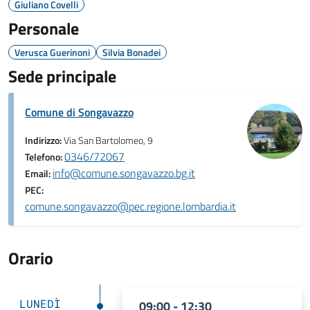
Giuliano Covelli
Personale
Verusca Guerinoni
Silvia Bonadei
Sede principale
Comune di Songavazzo
Indirizzo:
Via San Bartolomeo, 9
0346/72067
Telefono:
info@comune.songavazzo.bg.it
Email:
PEC:
comune.songavazzo@pec.regione.lombardia.it
Orario
LUNEDÌ
09:00 - 12:30