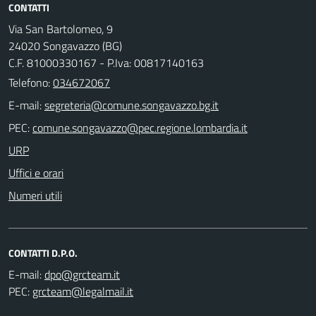
CONTATTI
Via San Bartolomeo, 9
24020 Songavazzo (BG)
C.F. 81000330167 - P.Iva: 00817140163
Telefono:
034672067
E-mail:
PEC:
URP
Uffici e orari
Numeri utili
CONTATTI D.P.O.
E-mail:
PEC: