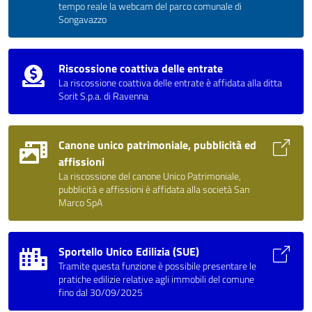
tempo reale la webcam del parco comunale di
Songavazzo
Riscossione coattiva delle entrate
La riscossione coattiva delle entrate è affidata alla ditta
Sorit S.p.a. di Ravenna
Canone unico patrimoniale, pubblicità ed
affissioni
La riscossione del canone Unico Patrimoniale,
pubblicità e affissioni è affidata alla società San
Marco SpA
Sportello Unico Edilizia (SUE)
Tramite questa funzione è possibile presentare le
pratiche edilizie relative agli immobili del comune
fino dal 30/09/2025