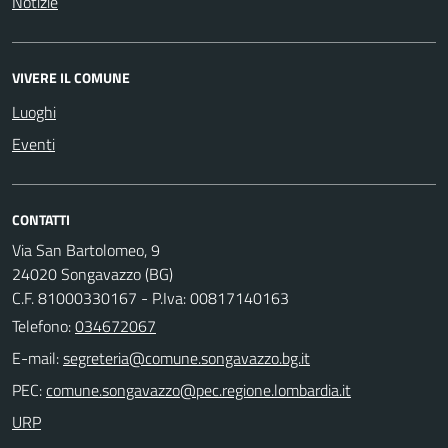
Notizie
VIVERE IL COMUNE
Luoghi
Eventi
CONTATTI
Via San Bartolomeo, 9
24020 Songavazzo (BG)
C.F. 81000330167 - P.Iva: 00817140163
Telefono:
034672067
E-mail:
PEC:
URP