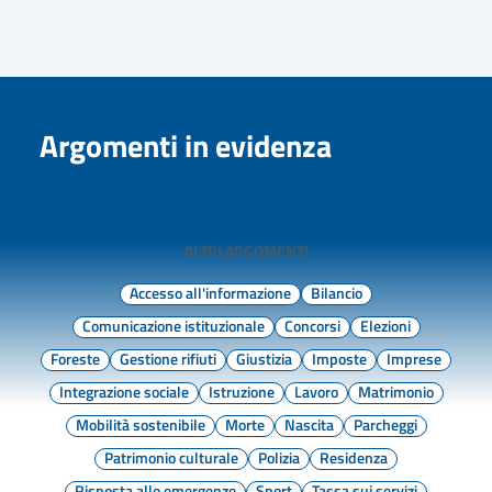
Argomenti in evidenza
ALTRI ARGOMENTI
Accesso all'informazione
Bilancio
Comunicazione istituzionale
Concorsi
Elezioni
Foreste
Gestione rifiuti
Giustizia
Imposte
Imprese
Integrazione sociale
Istruzione
Lavoro
Matrimonio
Mobilità sostenibile
Morte
Nascita
Parcheggi
Patrimonio culturale
Polizia
Residenza
Risposta alle emergenze
Sport
Tassa sui servizi