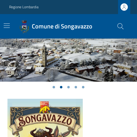
Regione Lombardia
Comune di Songavazzo
Previous
Next
Ultime notizie