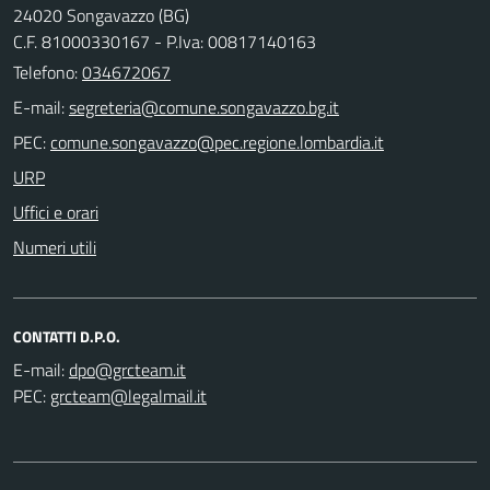
24020 Songavazzo (BG)
C.F. 81000330167 - P.Iva: 00817140163
Telefono:
034672067
E-mail:
PEC:
URP
Uffici e orari
Numeri utili
CONTATTI D.P.O.
E-mail:
PEC: