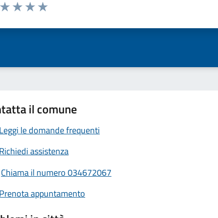
a da 1 a 5 stelle la pagina
ta 1 stelle su 5
Valuta 2 stelle su 5
Valuta 3 stelle su 5
Valuta 4 stelle su 5
Valuta 5 stelle su 5
tatta il comune
Leggi le domande frequenti
Richiedi assistenza
Chiama il numero 034672067
Prenota appuntamento