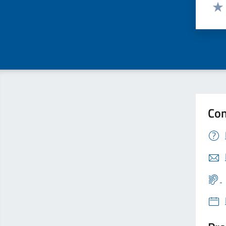
Valut
Valu
Con