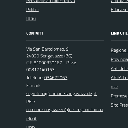
Personale amministrativo
Cultura 
Politici
Educazio
Uffici
CONTATTI
LINK UTIL
Via San Bartolomeo, 9
Regione 
24020 Songavazzo (BG)
Provinci
C.F. 81000330167 - P.Iva:
ASL dell
00817140163
Telefono:
034672067
ARPA Lom
E-mail:
nze
Promoser
PEC:
Sito Pre
URP