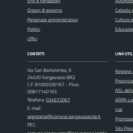
Enti e fondazioni
Autorizza
Organi di governo
Catasto e
Personale amministrativo
Cultura 
Politici
Educazio
Uffici
CONTATTI
LINK UTIL
Via San Bartolomeo, 9
Regione 
24020 Songavazzo (BG)
Provinci
C.F. 81000330167 - P.Iva:
ASL dell
00817140163
Telefono:
034672067
ARPA Lom
E-mail:
nze
Promoser
PEC:
Sito Pre