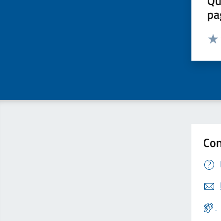
Qu
pa
Valut
Valu
Con