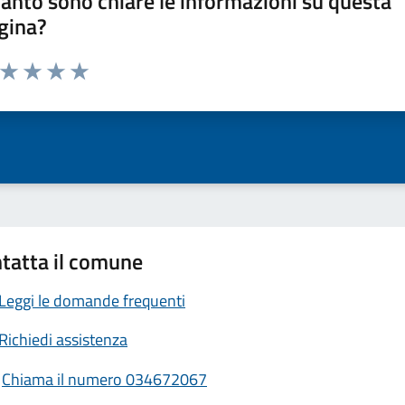
anto sono chiare le informazioni su questa
gina?
a da 1 a 5 stelle la pagina
ta 1 stelle su 5
Valuta 2 stelle su 5
Valuta 3 stelle su 5
Valuta 4 stelle su 5
Valuta 5 stelle su 5
tatta il comune
Leggi le domande frequenti
Richiedi assistenza
Chiama il numero 034672067