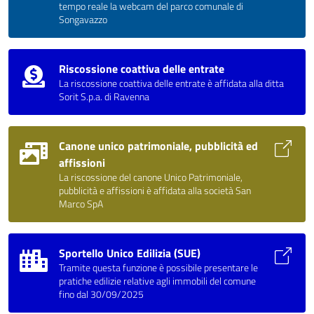
tempo reale la webcam del parco comunale di
Songavazzo
Riscossione coattiva delle entrate
La riscossione coattiva delle entrate è affidata alla ditta
Sorit S.p.a. di Ravenna
Canone unico patrimoniale, pubblicità ed
affissioni
La riscossione del canone Unico Patrimoniale,
pubblicità e affissioni è affidata alla società San
Marco SpA
Sportello Unico Edilizia (SUE)
Tramite questa funzione è possibile presentare le
pratiche edilizie relative agli immobili del comune
fino dal 30/09/2025