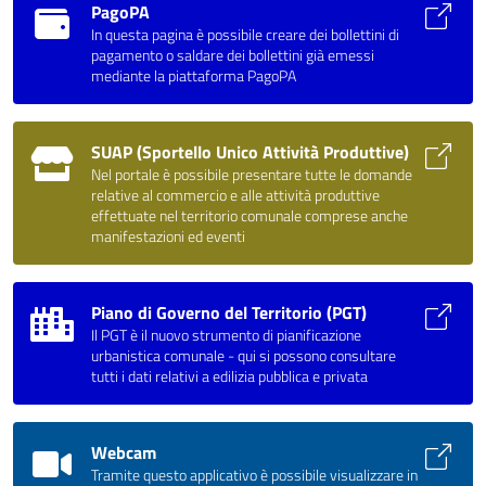
PagoPA
In questa pagina è possibile creare dei bollettini di
pagamento o saldare dei bollettini già emessi
mediante la piattaforma PagoPA
SUAP (Sportello Unico Attività Produttive)
Nel portale è possibile presentare tutte le domande
relative al commercio e alle attività produttive
effettuate nel territorio comunale comprese anche
manifestazioni ed eventi
Piano di Governo del Territorio (PGT)
Il PGT è il nuovo strumento di pianificazione
urbanistica comunale - qui si possono consultare
tutti i dati relativi a edilizia pubblica e privata
Webcam
Tramite questo applicativo è possibile visualizzare in