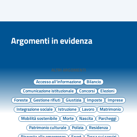
Argomenti in evidenza
ALTRI ARGOMENTI
Accesso all'informazione
Bilancio
Comunicazione istituzionale
Concorsi
Elezioni
Foreste
Gestione rifiuti
Giustizia
Imposte
Imprese
Integrazione sociale
Istruzione
Lavoro
Matrimonio
Mobilità sostenibile
Morte
Nascita
Parcheggi
Patrimonio culturale
Polizia
Residenza
Risposta alle emergenze
Sport
Tassa sui servizi