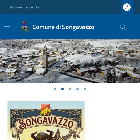
Regione Lombardia
Comune di Songavazzo
Previous
Next
Ultime notizie