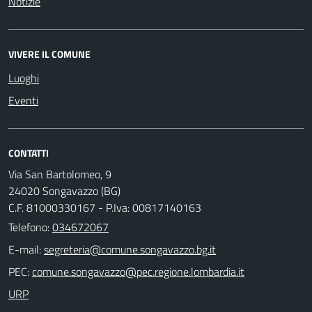
Notizie
VIVERE IL COMUNE
Luoghi
Eventi
CONTATTI
Via San Bartolomeo, 9
24020 Songavazzo (BG)
C.F. 81000330167 - P.Iva: 00817140163
Telefono:
034672067
E-mail:
PEC:
URP