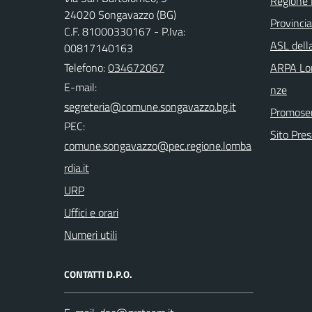
Regione 
24020 Songavazzo (BG)
Provinci
C.F. 81000330167 - P.Iva:
ASL dell
00817140163
Telefono:
034672067
ARPA Lom
E-mail:
nze
Promoser
PEC:
Sito Pre
URP
Uffici e orari
Numeri utili
CONTATTI D.P.O.