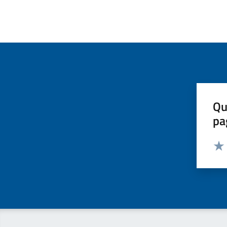
Qu
pa
Valut
Valu