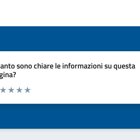
anto sono chiare le informazioni su questa
gina?
a da 1 a 5 stelle la pagina
ta 1 stelle su 5
Valuta 2 stelle su 5
Valuta 3 stelle su 5
Valuta 4 stelle su 5
Valuta 5 stelle su 5