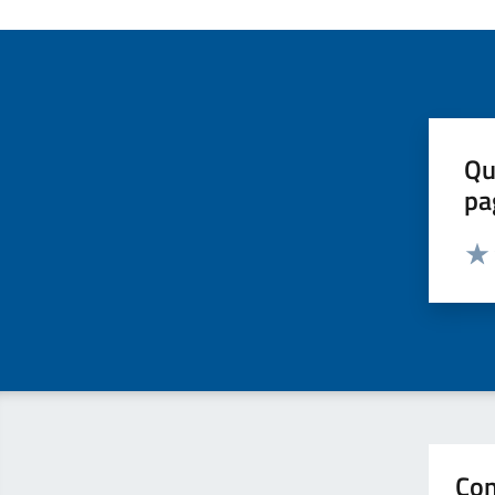
Qu
pa
Valut
Valu
Con