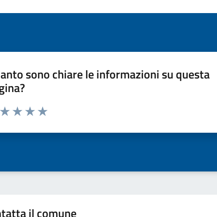
anto sono chiare le informazioni su questa
gina?
a da 1 a 5 stelle la pagina
ta 1 stelle su 5
Valuta 2 stelle su 5
Valuta 3 stelle su 5
Valuta 4 stelle su 5
Valuta 5 stelle su 5
tatta il comune