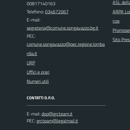
ASL dell
00817140163
Telefono:
034672067
ARPA Lom
E-mail:
nze
Promoser
PEC:
Sito Pre
URP
Uffici e orari
Numeri utili
CONTATTI D.P.O.
E-mail:
PEC: