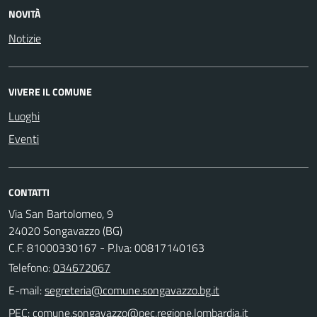
NOVITÀ
Notizie
VIVERE IL COMUNE
Luoghi
Eventi
CONTATTI
Via San Bartolomeo, 9
24020 Songavazzo (BG)
C.F. 81000330167 - P.Iva: 00817140163
Telefono:
034672067
E-mail:
PEC: