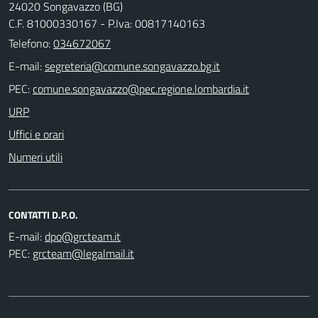
24020 Songavazzo (BG)
C.F. 81000330167 - P.Iva: 00817140163
Telefono:
034672067
E-mail:
PEC:
URP
Uffici e orari
Numeri utili
CONTATTI D.P.O.
E-mail:
PEC: