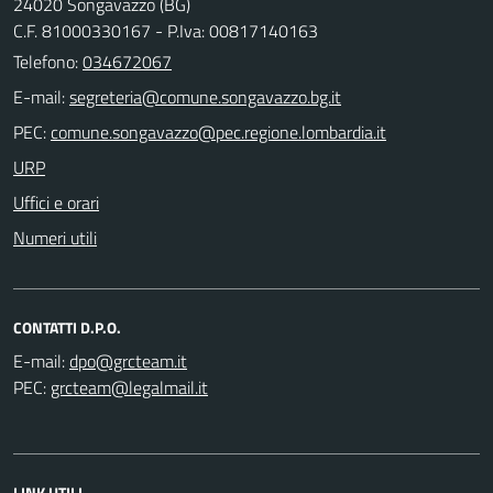
24020 Songavazzo (BG)
C.F. 81000330167 - P.Iva: 00817140163
Telefono:
034672067
E-mail:
PEC:
URP
Uffici e orari
Numeri utili
CONTATTI D.P.O.
E-mail:
PEC:
LINK UTILI