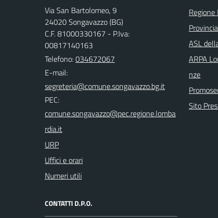
Via San Bartolomeo, 9
Regione 
24020 Songavazzo (BG)
Provinci
C.F. 81000330167 - P.Iva:
ASL dell
00817140163
Telefono:
034672067
ARPA Lom
E-mail:
nze
Promoser
PEC:
Sito Pre
URP
Uffici e orari
Numeri utili
CONTATTI D.P.O.