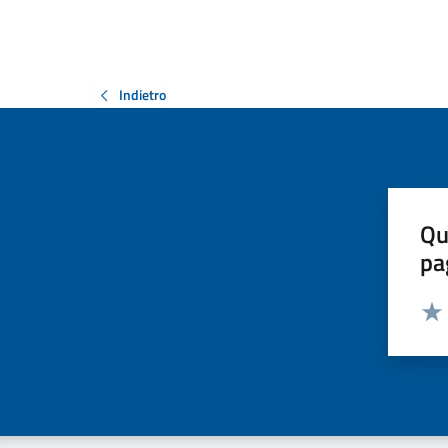
Indietro
Qu
pa
Valut
Valu