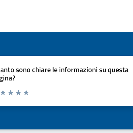
anto sono chiare le informazioni su questa
gina?
a da 1 a 5 stelle la pagina
ta 1 stelle su 5
Valuta 2 stelle su 5
Valuta 3 stelle su 5
Valuta 4 stelle su 5
Valuta 5 stelle su 5