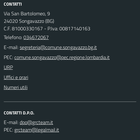
CONTATTI
Via San Bartolomeo, 9
24020 Songavazzo (BG)
C.F. 81000330167 - P.Iva: 00817140163
Telefono:
034672067
E-mail:
PEC:
URP
Uffici e orari
Numeri utili
CONTATTI D.P.O.
E-mail:
PEC: