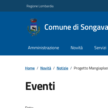
Regione Lombardia
Comune di Songav
Amministrazione
Novità
Servizi
Home
/
Novità
/
Notizie
/
Progetto Mangiaplas
Eventi
Data: