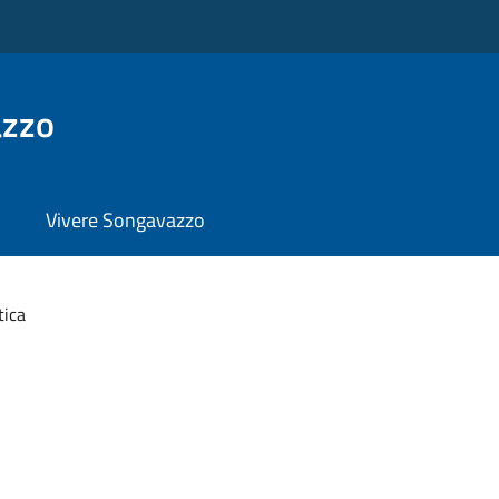
azzo
Vivere Songavazzo
tica