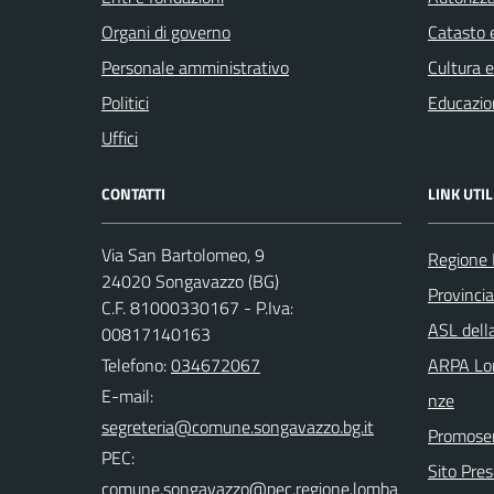
Organi di governo
Catasto e
Personale amministrativo
Cultura 
Politici
Educazio
Uffici
CONTATTI
LINK UTIL
Via San Bartolomeo, 9
Regione 
24020 Songavazzo (BG)
Provinci
C.F. 81000330167 - P.Iva:
ASL dell
00817140163
Telefono:
034672067
ARPA Lom
E-mail:
nze
Promoser
PEC:
Sito Pre