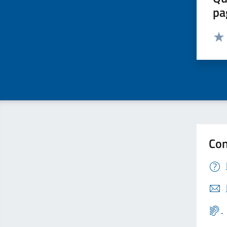
pa
Valut
Valu
Con