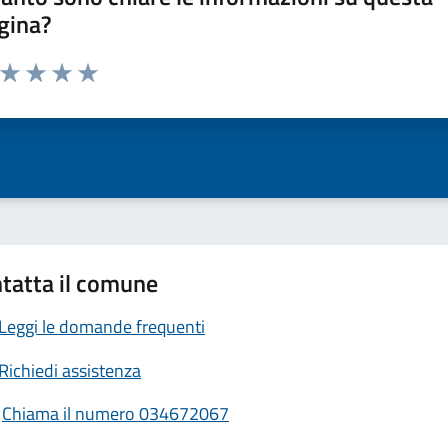
gina?
a da 1 a 5 stelle la pagina
ta 1 stelle su 5
Valuta 2 stelle su 5
Valuta 3 stelle su 5
Valuta 4 stelle su 5
Valuta 5 stelle su 5
tatta il comune
Leggi le domande frequenti
Richiedi assistenza
Chiama il numero 034672067