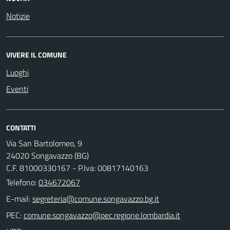
Notizie
VIVERE IL COMUNE
Luoghi
Eventi
CONTATTI
Via San Bartolomeo, 9
24020 Songavazzo (BG)
C.F. 81000330167 - P.Iva: 00817140163
Telefono:
034672067
E-mail:
PEC: