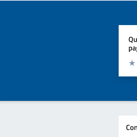
Qu
pa
Valut
Valu
Con