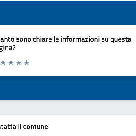
anto sono chiare le informazioni su questa
gina?
a da 1 a 5 stelle la pagina
ta 1 stelle su 5
Valuta 2 stelle su 5
Valuta 3 stelle su 5
Valuta 4 stelle su 5
Valuta 5 stelle su 5
tatta il comune