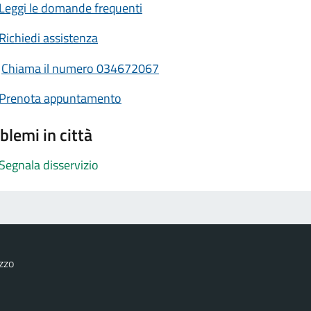
Leggi le domande frequenti
Richiedi assistenza
Chiama il numero 034672067
Prenota appuntamento
blemi in città
Segnala disservizio
zzo