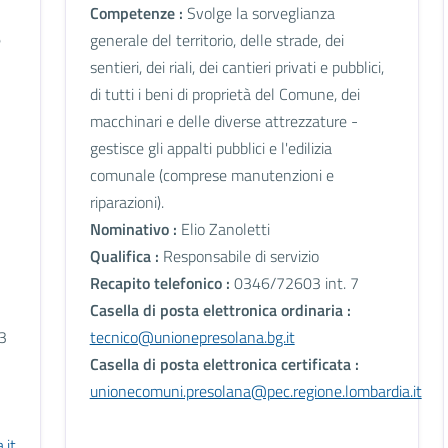
Competenze :
Svolge la sorveglianza
e
generale del territorio, delle strade, dei
sentieri, dei riali, dei cantieri privati e pubblici,
di tutti i beni di proprietà del Comune, dei
macchinari e delle diverse attrezzature -
gestisce gli appalti pubblici e l'edilizia
comunale (comprese manutenzioni e
riparazioni).
Nominativo :
Elio Zanoletti
Qualifica :
Responsabile di servizio
Recapito telefonico :
0346/72603 int. 7
Casella di posta elettronica ordinaria :
3
tecnico@unionepresolana.bg.it
Casella di posta elettronica certificata :
unionecomuni.presolana@pec.regione.lombardia.it
.it