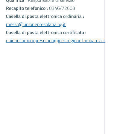
Recapito telefonico :
0346/72603
Casella di posta elettronica ordinaria :
messo@unionepresolana.bg.it
Casella di posta elettronica certificata :
unionecomuni.presolana@pec.regione.lombardia.it