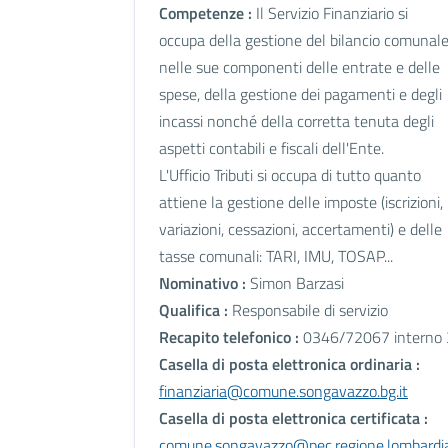
Competenze :
Il Servizio Finanziario si
occupa della gestione del bilancio comunal
nelle sue componenti delle entrate e delle
spese, della gestione dei pagamenti e degli
incassi nonché della corretta tenuta degli
aspetti contabili e fiscali dell'Ente.
L'Ufficio Tributi si occupa di tutto quanto
attiene la gestione delle imposte (iscrizioni,
variazioni, cessazioni, accertamenti) e delle
tasse comunali: TARI, IMU, TOSAP...
Nominativo :
Simon Barzasi
Qualifica :
Responsabile di servizio
Recapito telefonico :
0346/72067 interno 
Casella di posta elettronica ordinaria :
finanziaria@comune.songavazzo.bg.it
Casella di posta elettronica certificata :
comune.songavazzo@pec.regione.lombardia