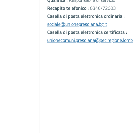
Recapito telefonico :
0346/72603
Casella di posta elettronica ordinaria :
sociale@unionepresolana.bg.it
Casella di posta elettronica certificata :
unionecomuni.presolana@pec.regione.lomba