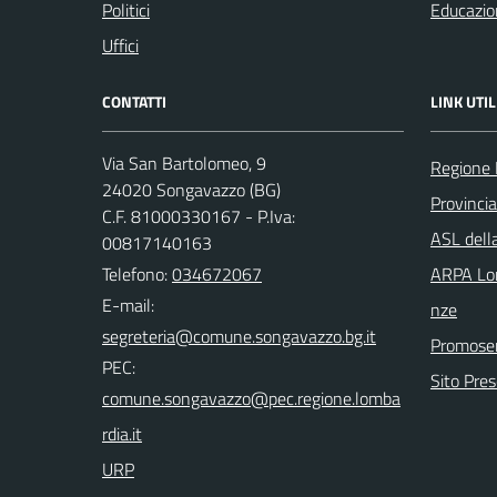
Politici
Educazio
Uffici
CONTATTI
LINK UTIL
Via San Bartolomeo, 9
Regione 
24020 Songavazzo (BG)
Provinci
C.F. 81000330167 - P.Iva:
ASL dell
00817140163
Telefono:
034672067
ARPA Lom
E-mail:
nze
Promoser
PEC:
Sito Pre
URP