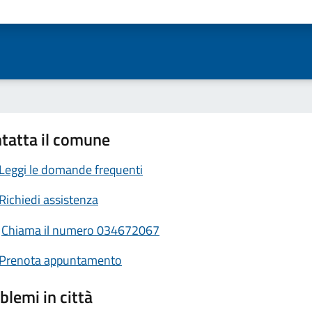
ta 1 stelle su 5
Valuta 2 stelle su 5
Valuta 3 stelle su 5
Valuta 4 stelle su 5
Valuta 5 stelle su 5
tatta il comune
Leggi le domande frequenti
Richiedi assistenza
Chiama il numero 034672067
Prenota appuntamento
blemi in città